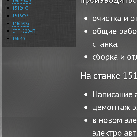
16К20Ф3
1512Ф3
очистка и о
1516Ф3
1М63Ф3
общие рабо
СТП-220АП
16К40
станка.
сборка и от
На станке 15
Написание 
демонтаж э
в новом эл
электро ав