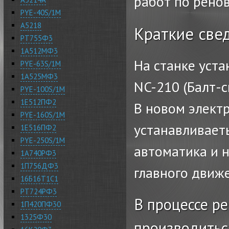
работ по рено
PYE-40S/1M
А5218
Краткие свед
РТ755Ф3
1А512МФ3
На станке уст
PYE-63S/1M
1А525МФ3
NC-210 (Балт-с
PYE-100S/1M
1Е512ПФ2
В новом элект
PYE-160S/1M
устанавливает
1Е516ПФ2
PYE-250S/1M
автоматика и 
1А740РФ3
1П756ДФ3
главного движе
16Б16Т1С1
РТ724РФ3
В процессе р
1П420ПФ30
1325Ф30
производитьс