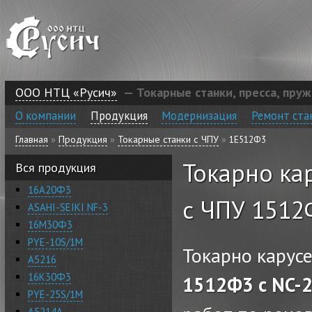
Перейти к основному содержанию
ООО НТЦ «Русич»
— Токарные станки, пресса, пру
О компании
Продукция
Модернизация
Ремонт ста
Главная
»
Продукция
»
Токарные станки с ЧПУ
»
1Е512Ф3
Вы здесь
Токарно ка
Вся продукция
16А20Ф3
с ЧПУ 151
ASAHI-SEIKI NF-3
16М30Ф3
PYE-10S/1M
Токарно карус
А5216
16К30Ф3
1512Ф3 с
NC
-
PYE-25S/1M
А5214А