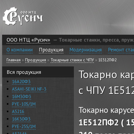
Перейти к основному содержанию
ООО НТЦ «Русич»
— Токарные станки, пресса, пру
О компании
Продукция
Модернизация
Ремонт ста
Главная
»
Продукция
»
Токарные станки с ЧПУ
»
1Е512ПФ2
Вы здесь
Токарно ка
Вся продукция
16А20Ф3
с ЧПУ 1Е5
ASAHI-SEIKI NF-3
16М30Ф3
PYE-10S/1M
Токарно карус
А5216
16К30Ф3
1Е512ПФ2
( 1
PYE-25S/1M
А5214А