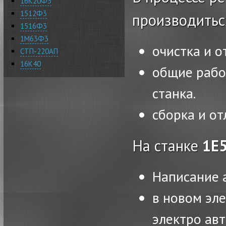
16К20Ф3
1512Ф3
производитьс
1516Ф3
1М63Ф3
очистка и о
СТП-220АП
16К40
общие рабо
станка.
сборка и от
На станке
1Е
Написание 
в новом эл
электро ав