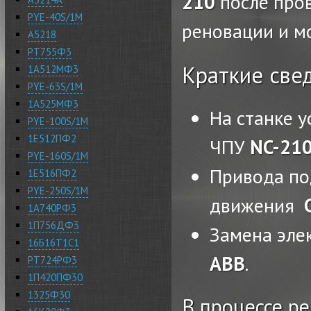
210
после про
PYE-40S/1M
реновации и м
А5218
РТ755Ф3
Краткие свед
1А512МФ3
PYE-63S/1M
1А525МФ3
На станке 
PYE-100S/1M
1Е512ПФ2
ЧПУ
NC-21
PYE-160S/1M
Привода по
1Е516ПФ2
PYE-250S/1M
движения
1А740РФ3
1П756ДФ3
Замена эле
16Б16Т1С1
ABB
.
РТ724РФ3
1П420ПФ30
1325Ф30
В процессе р