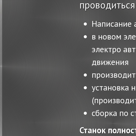
проводиться
Написание 
в новом эл
электро ав
движения
производить
установка 
(производит
сборка по с
Станок полнос