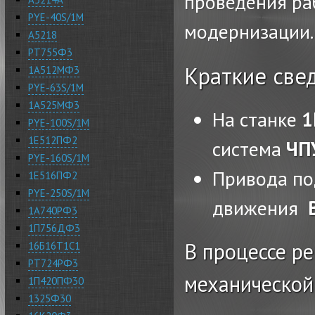
проведения ра
PYE-40S/1M
модернизации.
А5218
РТ755Ф3
Краткие свед
1А512МФ3
PYE-63S/1M
1А525МФ3
На станке
1
PYE-100S/1M
1Е512ПФ2
система
ЧП
PYE-160S/1M
Привода по
1Е516ПФ2
PYE-250S/1M
движения
1А740РФ3
1П756ДФ3
В процессе р
16Б16Т1С1
РТ724РФ3
механической
1П420ПФ30
1325Ф30