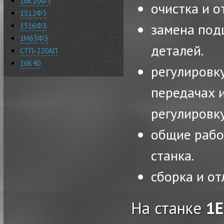
16К20Ф3
очистка и о
1512Ф3
замена под
1516Ф3
1М63Ф3
деталей.
СТП-220АП
16К40
регулировк
передачах 
регулировку
общие рабо
станка.
сборка и от
На станке
1