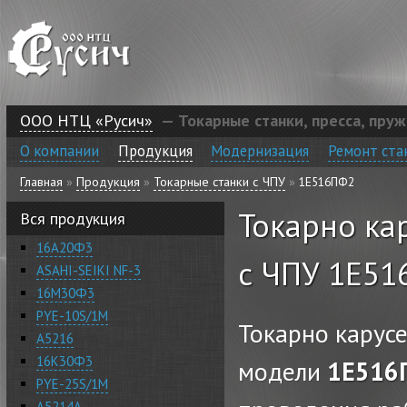
Перейти к основному содержанию
ООО НТЦ «Русич»
— Токарные станки, пресса, пру
О компании
Продукция
Модернизация
Ремонт ста
Главная
»
Продукция
»
Токарные станки с ЧПУ
»
1Е516ПФ2
Вы здесь
Токарно ка
Вся продукция
16А20Ф3
с ЧПУ 1Е5
ASAHI-SEIKI NF-3
16М30Ф3
PYE-10S/1M
Токарно карус
А5216
16К30Ф3
модели
1Е51
PYE-25S/1M
А5214А